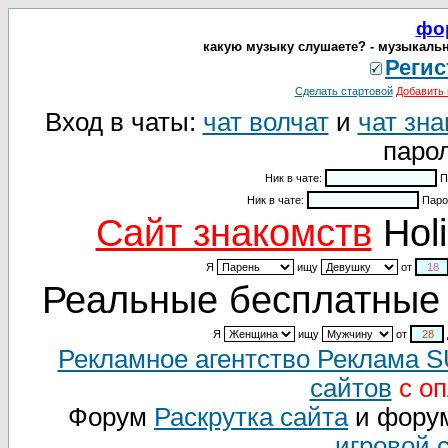
фо
какую музыку слушаете? - музыкальн
Регис
Сделать стартовой
Добавить 
Вход в чаты:
чат волчат
и
чат зна
парол
Ник в чате:
П
Ник в чате:
Паро
Cайт знакомств
Holi
Я
ищу
от
Реальные бесплатные 
Я
ищу
от
Рекламное агентство Реклама 
сайтов
с оп
Форум
Раскрутка сайта
и фору
игровой 