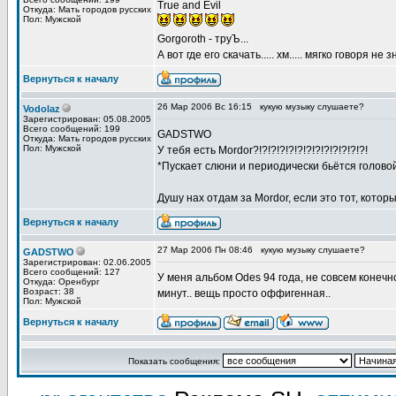
True and Evil
Откуда: Мать городов русских
Пол: Мужской
Gorgoroth - труЪ...
А вот где его скачать..... хм..... мягко говоря не з
Вернуться к началу
26 Мар 2006 Вс 16:15
кукую музыку слушаете?
Vodolaz
Зарегистрирован: 05.08.2005
Всего сообщений: 199
GADSTWO
Откуда: Мать городов русских
Пол: Мужской
У тебя есть Mordor?!?!?!?!?!?!?!?!?!?!?!?!?!
*Пускает слюни и периодически бьётся голово
Душу нах отдам за Mordor, если это тот, который
Вернуться к началу
27 Мар 2006 Пн 08:46
кукую музыку слушаете?
GADSTWO
Зарегистрирован: 02.06.2005
Всего сообщений: 127
У меня альбом Odes 94 года, не совсем конечно
Откуда: Оренбург
Возраст: 38
минут.. вещь просто оффигенная..
Пол: Мужской
Вернуться к началу
Показать сообщения: