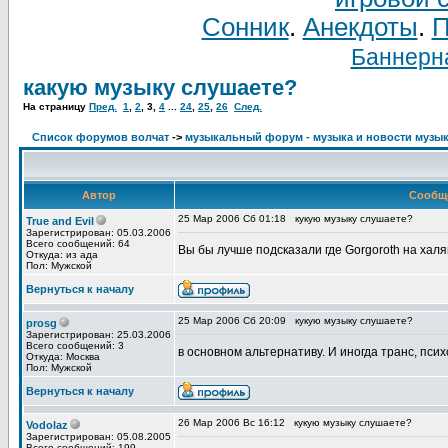
Сонник
.
Анекдоты
.
П
Баннерна
какую музыку слушаете?
На страницу
Пред.
1
,
2
,
3
,
4
...
24
,
25
,
26
След.
Список форумов волчат
->
музыкальный форум - музыка и новости музы
Автор
Сообщ
25 Мар 2006 Сб 01:18
кукую музыку слушаете?
True and Evil
Зарегистрирован: 05.03.2006
Всего сообщений: 64
Вы бы лучше подсказали где Gorgoroth на халя
Откуда: из ада
Пол: Мужской
Вернуться к началу
25 Мар 2006 Сб 20:09
кукую музыку слушаете?
prosg
Зарегистрирован: 25.03.2006
Всего сообщений: 3
в основном альтернативу. И иногда транс, псих
Откуда: Москва
Пол: Мужской
Вернуться к началу
26 Мар 2006 Вс 16:12
кукую музыку слушаете?
Vodolaz
Зарегистрирован: 05.08.2005
Всего сообщений: 199