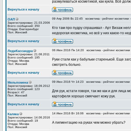
размулеваться косметикой, как кукла. Всё долж
Вернуться к началу
09 Апр 2006 Вс 22:45
косметика - рейтинг косметики 
ОАП
Зарегистрирован: 21.03.2006
Всего сообщений: 350
Кто там про пудру спрашивал - Арт Визаж непло
Откуда: Eкатеринбург
Пол: Женский
недорогая косметика, но всё у них какое-то н
Вернуться к началу
06 Июн 2016 Пн 14:20
косметика - рейтинг косметики
ЛедиКассандра
Зарегистрирован: 21.08.2011
Всего сообщений: 195
Руки стали как у бабульки старенькой. Еще заг
Откуда: Москва
Пол: Женский
смотреть больно.
Вернуться к началу
09 Июн 2016 Чт 14:23
косметика - рейтинг косметики
Мельпомена
Зарегистрирован: 18.09.2012
Всего сообщений: 123
Для рук, кстати говоря, так же как и для лица 
Возраст: 47
Пол: Женский
картофеля хорошо смягчает кожу рук.
Вернуться к началу
14 Июн 2016 Вт 16:06
косметика - рейтинг косметики
Каляка
Зарегистрирован: 14.06.2016
Всего сообщений: 19
А пигментацию на руках чем можно убрать?
Откуда: Москва
Пол: Женский