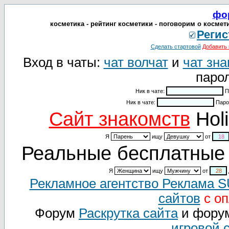
фо
косметика - рейтинг косметики - поговорим о космет
Регис
Сделать стартовой
Добавить 
Вход в чаты:
чат волчат
и
чат зна
парол
Ник в чате:
П
Ник в чате:
Паро
Cайт знакомств
Holi
Я
ищу
от
Реальные бесплатные 
Я
ищу
от
Рекламное агентство Реклама 
сайтов
с оп
Форум
Раскрутка сайта
и фору
игровой 