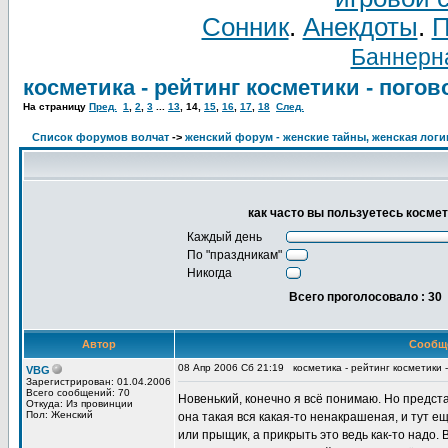
Сонник
.
Анекдоты
.
П
Баннерна
косметика - рейтинг косметики - пого
На страницу
Пред.
1
,
2
,
3
...
13
,
14
,
15
,
16
,
17
,
18
След.
Список форумов волчат
->
женский форум - женские тайны, женская логи
как часто вы пользуетесь косме
Каждый день
По "праздникам"
Никогда
Всего проголосовало : 30
Автор
Сообщ
08 Апр 2006 Сб 21:19
косметика - рейтинг косметики 
VBG
Зарегистрирован: 01.04.2006
Всего сообщений: 70
Новенький, конечно я всё понимаю. Но предст
Откуда: Из провинции
Пол: Женский
она такая вся какая-то ненакрашеная, и тут е
или прыщик, а прикрыть это ведь как-то надо. В