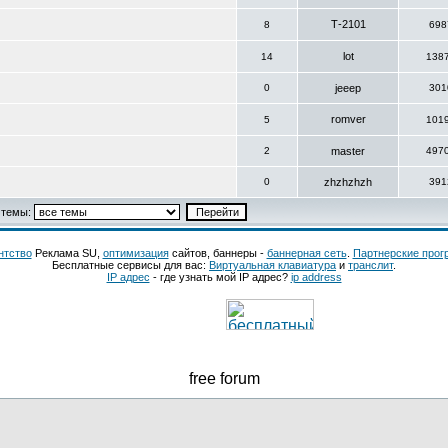
Т-2101
8
698
lot
14
138
0
jeeep
301
romver
5
101
2
master
497
0
zhzhzhzh
391
 темы:
нтство
Реклама SU,
оптимизация
сайтов, баннеры -
баннерная сеть
.
Партнерские про
Бесплатные сервисы для вас:
Виртуальная клавиатура
и
транслит
.
IP адрес
- где узнать мой IP адрес?
ip address
free forum