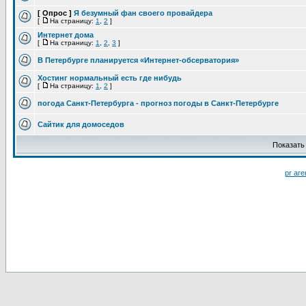
[ Опрос ]
Я безумный фан своего провайдера
[
На страницу:
1
,
2
]
Интернет дома
[
На страницу:
1
,
2
,
3
]
В Петербурге планируется «Интернет-обсерватория»
Хостинг нормальный есть где нибудь
[
На страницу:
1
,
2
]
погода Санкт-Петербурга - прогноз погоды в Санкт-Петербурге
Сайтик для домоседов
Показать
pr аге