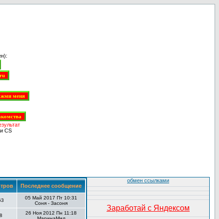
н):
езультат
и CS
обмен ссылками
тров
Последнее сообщение
05 Май 2017 Пт 10:31
63
Соня - Засоня
Заработай с Яндексом
26 Ноя 2012 Пн 11:18
8
МаринаМил