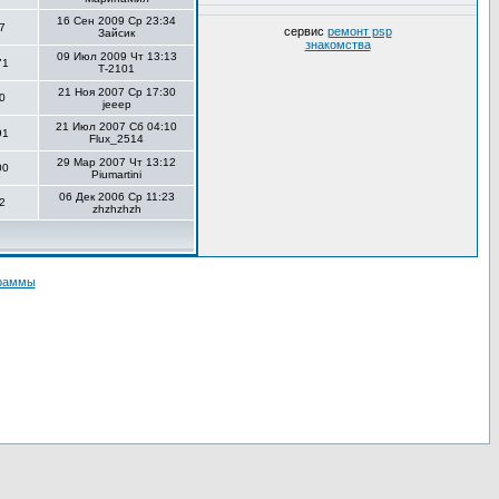
16 Сен 2009 Ср 23:34
7
сервис
ремонт psp
Зайсик
знакомства
09 Июл 2009 Чт 13:13
71
Т-2101
21 Ноя 2007 Ср 17:30
0
jeeep
21 Июл 2007 Сб 04:10
91
Flux_2514
29 Мар 2007 Чт 13:12
00
Piumartini
06 Дек 2006 Ср 11:23
2
zhzhzhzh
граммы