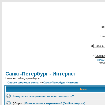
Вх
Ник
Я
Я
Реклам
Фор
Санкт-Петербург - Интернет
Новости, сайты, провайдеры
Список форумов волчат
->
Санкт-Петербург - Интернет
Темы
Конкурсы в сети-реально ли выиграть что-то?
[ Опрос ]
Готовы ли мы к переменам? (On-line покупки)