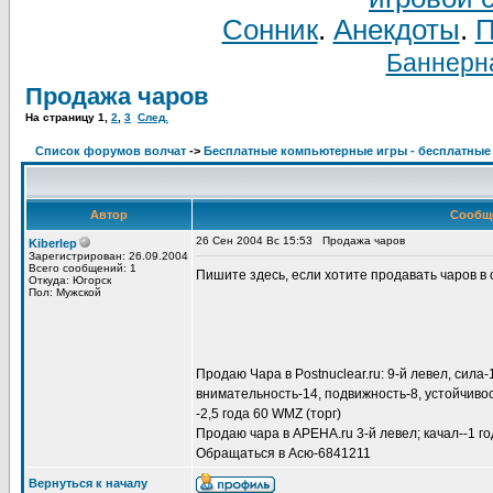
Сонник
.
Анекдоты
.
П
Баннерна
Продажа чаров
На страницу
1
,
2
,
3
След.
Список форумов волчат
->
Бесплатные компьютерные игры - бесплатные
Автор
Сообщ
26 Сен 2004 Вс 15:53
Продажа чаров
Kiberlep
Зарегистрирован: 26.09.2004
Всего сообщений: 1
Пишите здесь, если хотите продавать чаров в 
Откуда: Югорск
Пол: Мужской
Продаю Чара в Postnuclear.ru: 9-й левел, сила-
внимательность-14, подвижность-8, устойчивос
-2,5 года 60 WMZ (торг)
Продаю чара в APEHA.ru 3-й левел; качал--1 го
Обращаться в Асю-6841211
Вернуться к началу