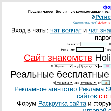
фо
Продажа чаров - Бесплатные компьютерные игры -
Регис
Сделать стартовой
Добавить 
Вход в чаты:
чат волчат
и
чат зна
парол
Ник в чате:
П
Ник в чате:
Паро
Cайт знакомств
Holi
Я
ищу
от
Реальные бесплатные 
Я
ищу
от
Рекламное агентство Реклама 
сайтов
с оп
Форум
Раскрутка сайта
и фору
игровой 