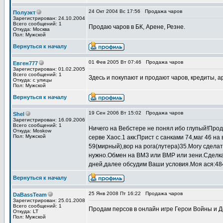
24 Окт 2004 Вс 17:56
Продажа чаров
Полуэкт
Зарегистрирован: 24.10.2004
Всего сообщений: 1
Продаю чаров в БК, Арене, Резне.
Откуда: Москва
Пол: Мужской
Вернуться к началу
01 Фев 2005 Вт 07:46
Продажа чаров
Евген777
Зарегистрирован: 01.02.2005
Всего сообщений: 1
Здесь и покупают и продают чаров, кредиты, ар
Откуда: с улицы
Пол: Мужской
Вернуться к началу
19 Сен 2006 Вт 15:02
Продажа чаров
Shel
Зарегистрирован: 16.09.2006
Всего сообщений: 1
Ничего на Вебстере не понял ибо глупый!Прод
Откуда: Moskow
Пол: Мужской
серве Хаос.1 акк:Прист с санками 74,маг 46 на 
59(мирный),вор на рога(лутера)35.Могу сделать
нужно.Обмен на ВМЗ или ВМР или зени.Сделка 
дней,далее обсудим Ваши условия.Моя ася:48
Вернуться к началу
25 Янв 2008 Пт 16:22
Продажа чаров
DaBassTeam
Зарегистрирован: 25.01.2008
Всего сообщений: 1
Продам персов в онлайн игре Герои Войны и Д
Откуда: LT
Пол: Мужской