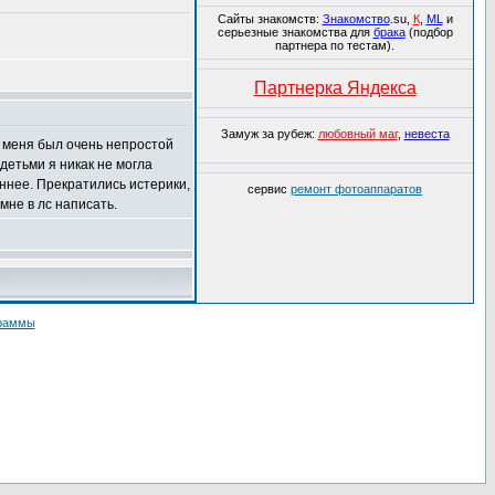
Сайты знакомств:
Знакомство
.su,
К
,
ML
и
серьезные знакомства для
брака
(подбор
партнера по тестам).
Партнерка Яндекса
Замуж за рубеж:
любовный маг
,
невеста
у меня был очень непростой
детьми я никак не могла
еннее. Прекратились истерики,
сервис
ремонт фотоаппаратов
мне в лс написать.
граммы