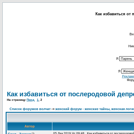
Как избавиться от 
Вх
Ник
Я
Я
Реклам
Фор
Как избавиться от послеродовой деп
На страницу
Пред.
1
,
2
Список форумов волчат
->
женский форум - женские тайны, женская логи
Автор
05 Дек 2019 Чт 09:48
Как избавиться от послеродово