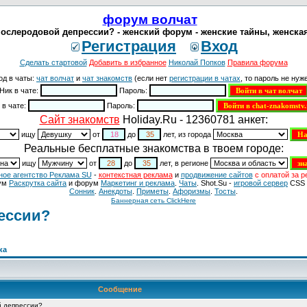
форум волчат
послеродовой депрессии? - женский форум - женские тайны, женская
Регистрация
Вход
Сделать стартовой
Добавить в избранное
Николай Попков
Правила форума
од в чаты:
чат волчат
и
чат знакомств
(если нет
регистрации в чатах
, то пароль не нуже
Ник в чате:
Пароль:
 в чате:
Пароль:
Cайт знакомств
Holiday.Ru - 12360781 анкет:
ищу
от
до
лет, из города
Реальные бесплатные знакомства в твоем городе:
ищу
от
до
лет, в регионе
ное агентство Реклама SU
-
контекстная реклама
и
продвижение сайтов
с оплатой за р
ум
Раскрутка сайта
и форум
Маркетинг и реклама
.
Чаты
. Shot.Su -
игровой сервер
CSS 
Сонник
.
Анекдоты
.
Приметы
.
Aфоризмы
.
Тосты
.
Баннерная сеть ClickHere
рессии?
ка
Сообщение
й депрессии?