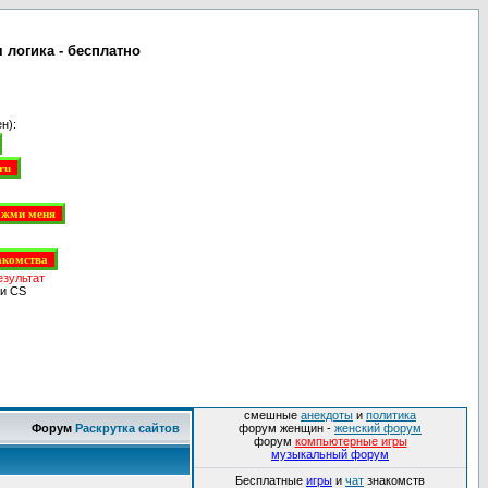
 логика - бесплатно
н):
езультат
и CS
смешные
анекдоты
и
политика
Форум
Раскрутка сайтов
форум женщин -
женский форум
форум
компьютерные игры
музыкальный форум
Бесплатные
игры
и
чат
знакомств