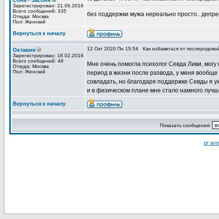
Соня - Засоня
Зарегистрирован: 21.06.2016
Всего сообщений: 335
без поддержки мужа нереально просто.. депре
Откуда: Москва
Пол: Женский
Вернуться к началу
12 Окт 2020 Пн 15:54
Как избавиться от послеродово
Октавия
Зарегистрирован: 18.02.2016
Всего сообщений: 48
Мне очень помогла психолог Севда Ливи, могу 
Откуда: Москва
Пол: Женский
период в жизни после развода, у меня вообще 
совладать, но благодаря поддержке Севды я у
и в физическом плане мне стало намного лучше
Вернуться к началу
Показать сообщения:
pr аге