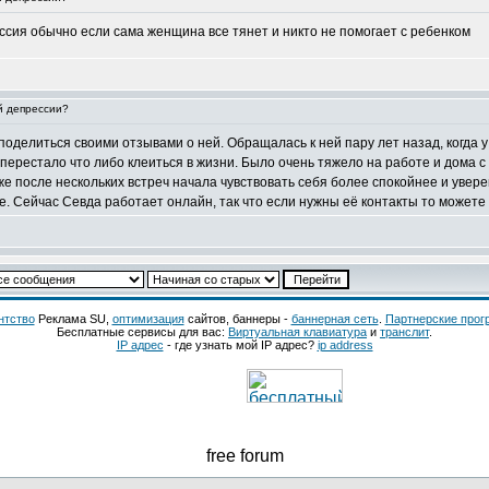
ссия обычно если сама женщина все тянет и никто не помогает с ребенком
й депрессии?
поделиться своими отзывами о ней. Обращалась к ней пару лет назад, когда 
перестало что либо клеиться в жизни. Было очень тяжело на работе и дома с 
же после нескольких встреч начала чувствовать себя более спокойнее и увер
. Сейчас Севда работает онлайн, так что если нужны её контакты то можете 
нтство
Реклама SU,
оптимизация
сайтов, баннеры -
баннерная сеть
.
Партнерские про
Бесплатные сервисы для вас:
Виртуальная клавиатура
и
транслит
.
IP адрес
- где узнать мой IP адрес?
ip address
free forum