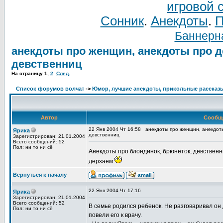
игровой 
Сонник
.
Анекдоты
.
П
Баннерна
анекдоты про женщин, анекдоты про д
девственниц
На страницу
1
,
2
След.
Список форумов волчат
->
Юмор, лучшие анекдоты, прикольные рассказ
Автор
Сообщ
22 Янв 2004 Чт 16:58
анекдоты про женщин, анекдоты
Ярика
девственниц
Зарегистрирован: 21.01.2004
Всего сообщений: 52
Пол: ни то ни сё
Анекдоты про блондинок, брюнеток, девственни
дерзаем
Вернуться к началу
22 Янв 2004 Чт 17:16
Ярика
Зарегистрирован: 21.01.2004
Всего сообщений: 52
В семье родился ребенок. Не разговаривал он 
Пол: ни то ни сё
повели его к врачу.