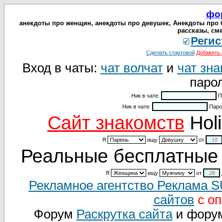
фо
анекдоты про женщин, анекдоты про девушек, Анекдоты про 
рассказы, см
Регис
Сделать стартовой
Добавить 
Вход в чаты:
чат волчат
и
чат зна
парол
Ник в чате:
П
Ник в чате:
Паро
Cайт знакомств
Holi
Я
ищу
от
Реальные бесплатные 
Я
ищу
от
Рекламное агентство Реклама 
сайтов
с оп
Форум
Раскрутка сайта
и фору