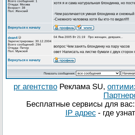
Всего сообщений: 1
хотя я и сама натуральная блондинка, но пост
Откуда: Москва
Возраст: 38
Пол: Женский
-Чем различается умная блондинка и снежный
-Снежного человека хотя бы кто-то видел!!!!
Вернуться к началу
04 Янв 2005 Вт 21:19
Про женщин, девушек...
dean4
Зарегистрирован: 30.12.2004
Всего сообщений: 294
вопрос Чем занять блондинку на пару часов
Откуда: Питер
Пол: Мужской
овет Написать на листке бумаги с двух сторон
Вернуться к началу
Показать сообщения:
pr агентство
Реклама SU,
оптими
Партнер
Бесплатные сервисы для вас
IP адрес
- где узна