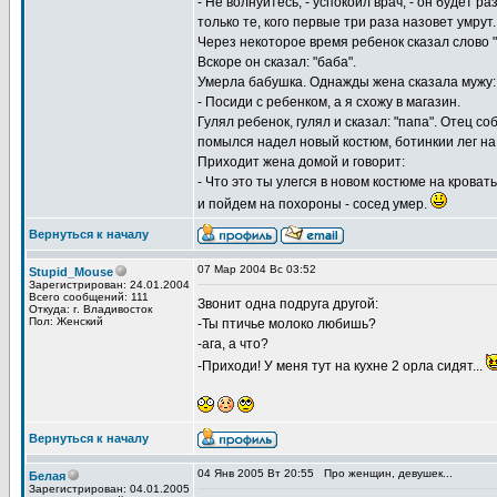
- Не волнуйтесь, - успокоил врач, - он будет ра
только те, кого первые три раза назовет умрут.
Через некоторое время ребенок сказал слово "
Вскоре он сказал: "баба".
Умерла бабушка. Однажды жена сказала мужу:
- Посиди с ребенком, а я схожу в магазин.
Гулял ребенок, гулял и сказал: "папа". Отец со
помылся надел новый костюм, ботинкии лег на 
Приходит жена домой и говорит:
- Что это ты улегся в новом костюме на крова
и пойдем на похороны - сосед умер.
Вернуться к началу
07 Мар 2004 Вс 03:52
Stupid_Mouse
Зарегистрирован: 24.01.2004
Всего сообщений: 111
Звонит одна подруга другой:
Откуда: г. Владивосток
Пол: Женский
-Ты птичье молоко любишь?
-ага, а что?
-Приходи! У меня тут на кухне 2 орла сидят...
Вернуться к началу
04 Янв 2005 Вт 20:55
Про женщин, девушек...
Белая
Зарегистрирован: 04.01.2005