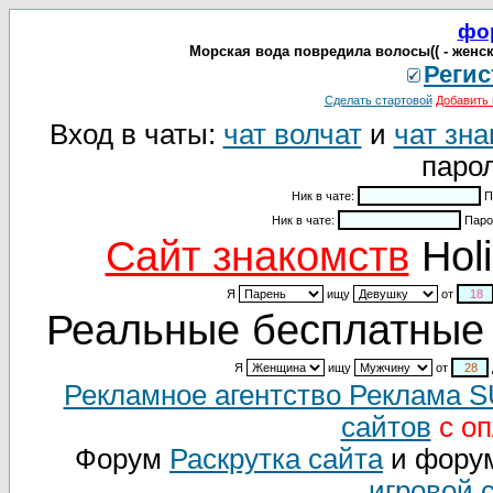
фо
Морская вода повредила волосы(( - женск
Регис
Сделать стартовой
Добавить 
Вход в чаты:
чат волчат
и
чат зна
парол
Ник в чате:
П
Ник в чате:
Паро
Cайт знакомств
Holi
Я
ищу
от
Реальные бесплатные 
Я
ищу
от
Рекламное агентство Реклама 
сайтов
с оп
Форум
Раскрутка сайта
и фору
игровой 