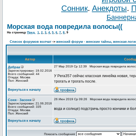
Сонник
.
Анекдоты
.
П
Баннерна
Морская вода повредила волосы((
На страницу
Пред.
1
,
2
,
3
,
4
,
5
,
6
,
7
,
8
,
9
Список форумов волчат
->
женский форум - женские тайны, женская логи
Автор
Сообщ
27 Мар 2019 Ср 12:39
Морская вода повредила волос
Дебраа
Зарегистрирован: 19.02.2016
Всего сообщений: 44
У Pera357 сейчас классная линейка новая, тер
Откуда: Москва
Пол: Женский
трогать и трогать после.
Вернуться к началу
26 Июн 2019 Ср 09:26
Морская вода повредила волос
Соня - Засоня
Зарегистрирован: 21.06.2016
Всего сообщений: 335
вода и солнце) подстричь просто кончики и бо
Откуда: Москва
Пол: Женский
Вернуться к началу
Показать сообщения: