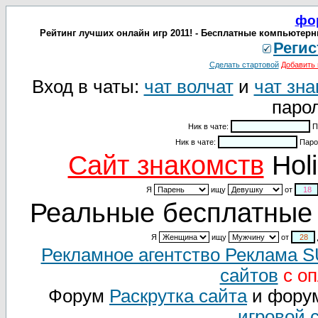
фо
Рейтинг лучших онлайн игр 2011! - Бесплатные компьютерн
Регис
Сделать стартовой
Добавить 
Вход в чаты:
чат волчат
и
чат зна
парол
Ник в чате:
П
Ник в чате:
Паро
Cайт знакомств
Holi
Я
ищу
от
Реальные бесплатные 
Я
ищу
от
Рекламное агентство Реклама 
сайтов
с оп
Форум
Раскрутка сайта
и фору
игровой 