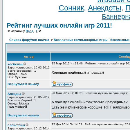
Сонник
.
Анекдоты
.
П
Баннерна
Рейтинг лучших онлайн игр 2011!
На страницу
Пред.
1
,
2
Список форумов волчат
->
Бесплатные компьютерные игры - бесплатные
Автор
Сообщ
15 Мар 2012 Чт 18:46
Рейтинг лучших онлайн игр 20
косбелан
Зарегистрирован: 15.03.2012
Всего сообщений: 1
Хорошая подборка)) и правда))
Откуда: Томск
Пол: Мужской
Вернуться к началу
23 Май 2012 Ср 09:51
Рейтинг лучших онлайн игр 20
Алеадна
Зарегистрирован: 23.05.2012
Всего сообщений: 1
А почему в онлайн-играх только браузерные?
Откуда: Москва
Пол: Женский
Есть же и клиентские хорошие, RIFT, например
Вернуться к началу
15 Дек 2014 Пн 14:53
Рейтинг лучших онлайн игр 201
плейстейш
Зарегистрирован: 10.12.2014