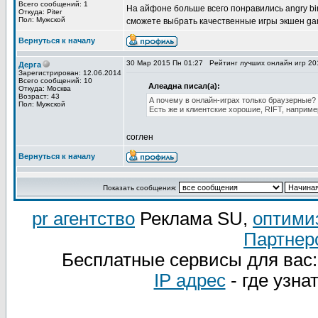
Всего сообщений: 1
На айфоне больше всего понравились angry bir
Откуда: Piter
Пол: Мужской
сможете выбрать качественные игры экшен games
Вернуться к началу
30 Мар 2015 Пн 01:27
Рейтинг лучших онлайн игр 20
Дерга
Зарегистрирован: 12.06.2014
Всего сообщений: 10
Алеадна писал(а):
Откуда: Москва
Возраст: 43
А почему в онлайн-играх только браузерные?
Пол: Мужской
Есть же и клиентские хорошие, RIFT, наприме
соглен
Вернуться к началу
Показать сообщения:
pr агентство
Реклама SU,
оптими
Партнер
Бесплатные сервисы для вас
IP адрес
- где узна