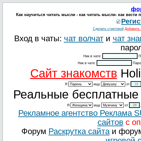
фо
Как научиться читать мысли - как читать мысли- как вести 
Регис
Сделать стартовой
Добавить 
Вход в чаты:
чат волчат
и
чат зна
парол
Ник в чате:
П
Ник в чате:
Паро
Cайт знакомств
Holi
Я
ищу
от
Реальные бесплатные 
Я
ищу
от
Рекламное агентство Реклама 
сайтов
с оп
Форум
Раскрутка сайта
и фору
игровой 