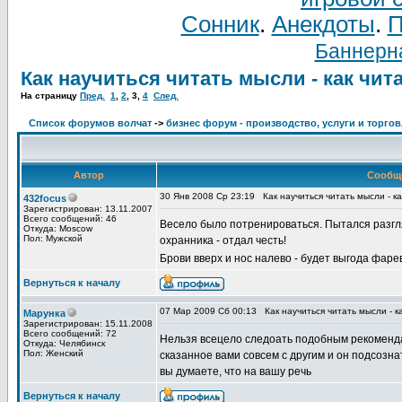
Сонник
.
Анекдоты
.
П
Баннерна
Как научиться читать мысли - как чит
На страницу
Пред.
1
,
2
,
3
,
4
След.
Список форумов волчат
->
бизнес форум - производство, услуги и торго
Автор
Сообщ
30 Янв 2008 Ср 23:19
Как научиться читать мысли - к
432focus
Зарегистрирован: 13.11.2007
Всего сообщений: 46
Весело было потренироваться. Пытался разгля
Откуда: Moscow
Пол: Мужской
охранника - отдал честь!
Брови вверх и нос налево - будет выгода фаре
Вернуться к началу
07 Мар 2009 Сб 00:13
Как научиться читать мысли - к
Марунка
Зарегистрирован: 15.11.2008
Всего сообщений: 72
Нельзя всецело следоать подобным рекоменда
Откуда: Челябинск
Пол: Женский
сказанное вами совсем с другим и он подсозна
вы думаете, что на вашу речь
Вернуться к началу