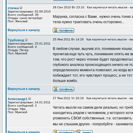
28 Сен 2010 Вт 23:10
Как научиться читать мысли - к
птичка
Зарегистрирован: 02.09.2010
Всего сообщений: 36
Марунка, согласна с Вами.. нужно очень тонко
Откуда: санкт-петербург
Пол: Женский
тела нужно трактовать очень осторожно...
Вернуться к началу
25 Янв 2011 Вт 14:26
Как научиться читать мысли - ка
Трубовод
Зарегистрирован: 25.01.2011
Всего сообщений: 4
В любом случае, выучив это, понимание языка
Откуда: Питер
Пол: Мужской
прочитав еще чуть чуть, понимание опять же в
том, что рост через чтение будет продолжать
глубокого анализа происходящего ничего не по
определенного момента помогают, но когда вс
побеждает тот, кто чувствует процесс, а не то
больше комбо.
Вернуться к началу
27 Янв 2011 Чт 20:18
Как научиться читать мысли - ка
Александр1
Зарегистрирован: 24.01.2011
Всего сообщений: 2
Читать мысли на самом деле реально, но треб
Откуда: Уфа
Пол: Мужской
находитесь рядом с человеком, у которого хот
угомонить СВОИ собственные, т.е. остановить 
мы не слышим других - попробуйте - занимат
Вернуться к началу