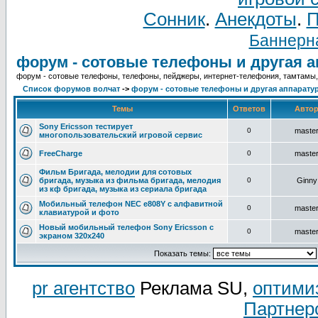
Сонник
.
Анекдоты
.
П
Баннерна
форум - сотовые телефоны и другая а
форум - сотовые телефоны, телефоны, пейджеры, интернет-телефония, тамтам
Список форумов волчат
->
форум - сотовые телефоны и другая аппаратур
Темы
Ответов
Авто
Sony Ericsson тестирует
0
maste
многопользовательский игровой сервис
FreeCharge
0
maste
Фильм Бригада, мелодии для сотовых
бригада, музыка из фильма бригада, мелодия
0
Ginny
из кф бригада, музыка из сериала бригада
Мобильный телефон NEC e808Y с алфавитной
0
maste
клавиатурой и фото
Новый мобильный телефон Sony Ericsson с
0
maste
экраном 320х240
Показать темы:
pr агентство
Реклама SU,
оптими
Партнер