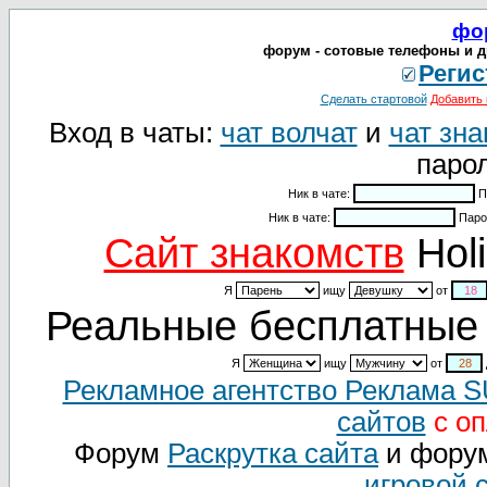
фо
форум - сотовые телефоны и д
Регис
Сделать стартовой
Добавить 
Вход в чаты:
чат волчат
и
чат зна
парол
Ник в чате:
П
Ник в чате:
Паро
Cайт знакомств
Holi
Я
ищу
от
Реальные бесплатные 
Я
ищу
от
Рекламное агентство Реклама 
сайтов
с оп
Форум
Раскрутка сайта
и фору
игровой 